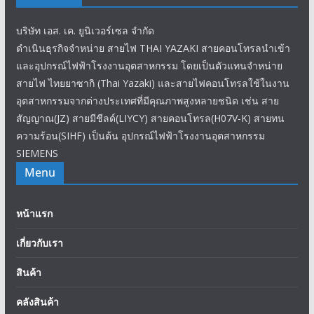
บริษัท เอส. เค. ยูนิเวอร์เซล จำกัด
ดำเนินธุรกิจจำหน่าย สายไฟ THAI YAZAKI สายคอนโทรลนำเข้า
และอุปกรณ์ไฟฟ้าโรงงานอุตสาหกรรม โดยเป็นตัวแทนจำหน่าย
สายไฟ ไทยยาซากิ (Thai Yazaki) และสายไฟคอนโทรลใช้ในงาน
อุตสาหกรรมจากต่างประเทศที่มีคุณภาพสูงหลายชนิด เช่น สาย
สัญญาณ(JZ) สายมีชีลด์(LIYCY) สายคอนโทรล(H07V-K) สายทน
ความร้อน(SIHF) เป็นต้น อุปกรณ์ไฟฟ้าโรงงานอุตสาหกรรม
SIEMENS
Menu
หน้าแรก
เกี่ยวกับเรา
สินค้า
คลังสินค้า