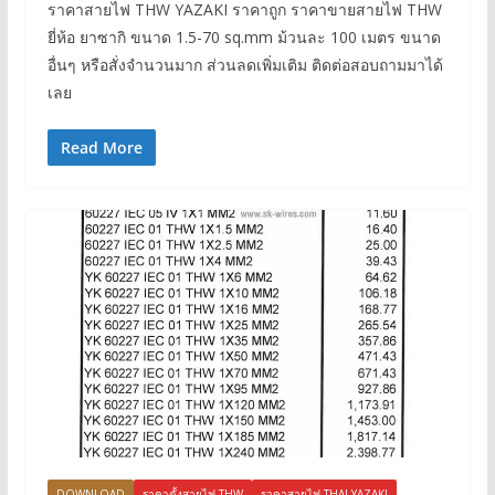
ราคาสายไฟ THW YAZAKI ราคาถูก ราคาขายสายไฟ THW
ยี่ห้อ ยาซากิ ขนาด 1.5-70 sq.mm ม้วนละ 100 เมตร ขนาด
อื่นๆ หรือสั่งจำนวนมาก ส่วนลดเพิ่มเติม ติดต่อสอบถามมาได้
เลย
Read More
DOWNLOAD
ราคาตั้งสายไฟ THW
ราคาสายไฟ THAI YAZAKI