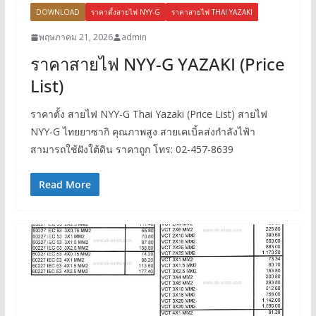
DOWNLOAD
ราคาตั้งสายไฟ NYY-G
ราคาสายไฟ THAI YAZAKI
พฤษภาคม 21, 2026
admin
ราคาสายไฟ NYY-G YAZAKI (Price
List)
ราคาตั้ง สายไฟ NYY-G Thai Yazaki (Price List) สายไฟ
NYY-G ไทยยาซากิ คุณภาพสูง สายเคเบิ้ลส่งกำลังไฟ้า
สามารถใช้ฝังใต้ดิน ราคาถูก โทร: 02-457-8639
Read More