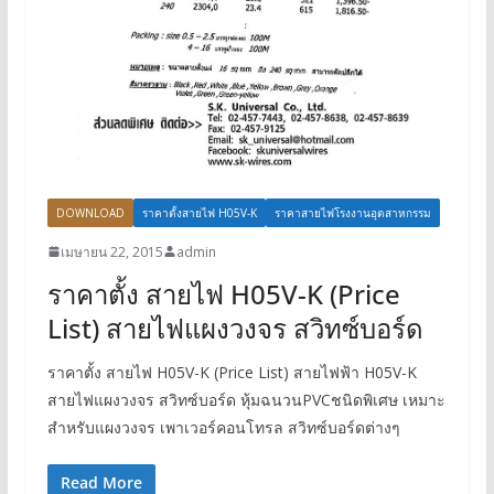
DOWNLOAD
ราคาตั้งสายไฟ H05V-K
ราคาสายไฟโรงงานอุตสาหกรรม
เมษายน 22, 2015
admin
ราคาตั้ง สายไฟ H05V-K (Price
List) สายไฟแผงวงจร สวิทซ์บอร์ด
ราคาตั้ง สายไฟ H05V-K (Price List) สายไฟฟ้า H05V-K
สายไฟแผงวงจร สวิทซ์บอร์ด หุ้มฉนวนPVCชนิดพิเศษ เหมาะ
สำหรับแผงวงจร เพาเวอร์คอนโทรล สวิทซ์บอร์ดต่างๆ
Read More