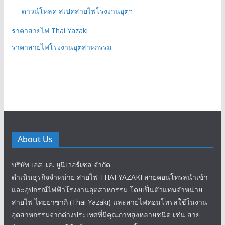
ดาวน์โหลด สเปคสายไฟโรงงานอุตฯ
ราคาสายไฟ Thai Yazaki
ราคาสายไฟโรงงานอุตสาหกรรม
About Us
บริษัท เอส. เค. ยูนิเวอร์เซล จำกัด
ดำเนินธุรกิจจำหน่าย สายไฟ THAI YAZAKI สายคอนโทรลนำเข้า
และอุปกรณ์ไฟฟ้าโรงงานอุตสาหกรรม โดยเป็นตัวแทนจำหน่าย
สายไฟ ไทยยาซากิ (Thai Yazaki) และสายไฟคอนโทรลใช้ในงาน
อุตสาหกรรมจากต่างประเทศที่มีคุณภาพสูงหลายชนิด เช่น สาย