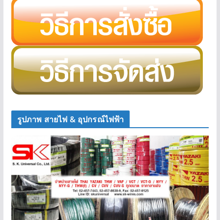
รูปภาพ สายไฟ & อุปกรณ์ไฟฟ้า