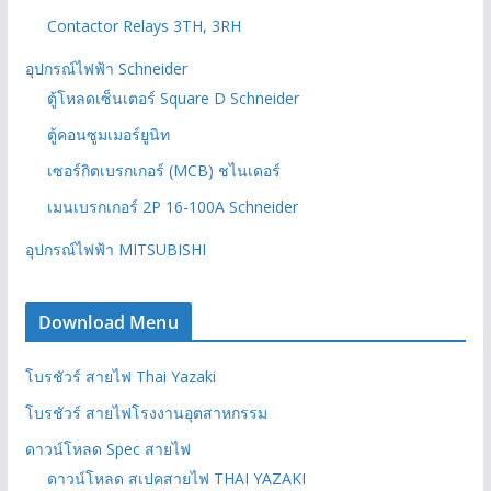
Contactor Relays 3TH, 3RH
อุปกรณ์ไฟฟ้า Schneider
ตู้โหลดเซ็นเตอร์ Square D Schneider
ตู้คอนซูมเมอร์ยูนิท
เซอร์กิตเบรกเกอร์ (MCB) ชไนเดอร์
เมนเบรกเกอร์ 2P 16-100A Schneider
อุปกรณ์ไฟฟ้า MITSUBISHI
Download Menu
โบรชัวร์ สายไฟ Thai Yazaki
โบรชัวร์ สายไฟโรงงานอุตสาหกรรม
ดาวน์โหลด Spec สายไฟ
ดาวน์โหลด สเปคสายไฟ THAI YAZAKI