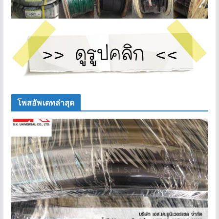
โพสอัพเดทล่าสุด