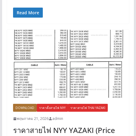
Read More
DOWNLOAD
ราคาตั้งสายไฟ NYY
ราคาสายไฟ THAI YAZAKI
พฤษภาคม 21, 2026
admin
ราคาสายไฟ NYY YAZAKI (Price