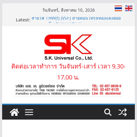
Skip
วันจันทร์, สิงหาคม 10, 2026
to
Latest:
สายไฟ THW(f) (VSF) สายคอนโทรลทองแดงฝอย
content
ราคาสายไฟ THW YAZAKI ราคาขาย
LIFT-2S 20Gx1.5 MM2 สายไฟลิฟต์ สลิง 2 ข้าง
IEC02 THW(f) 25 MM2 (VSF)
สาย XLPE 3.6/6(7.2)KV 1×95 MM2
ติดต่อเวลาทำการ วันจันทร์-เสาร์ เวลา 9.30-
17.00 น.