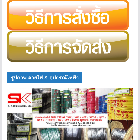
รูปภาพ สายไฟ & อุปกรณ์ไฟฟ้า