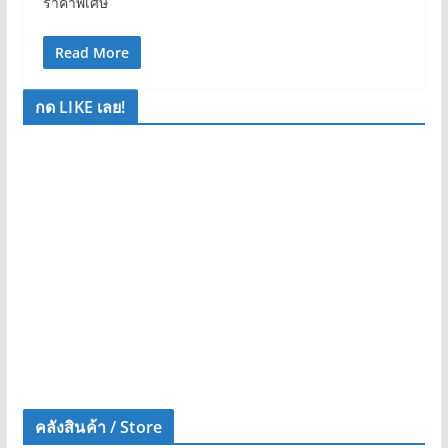
ราคาพิเศษ
Read More
กด LIKE เลย!
คลังสินค้า / Store