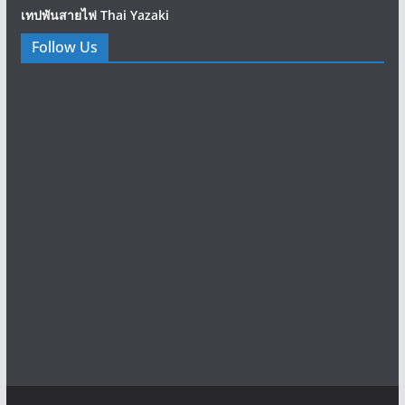
เทปพันสายไฟ Thai Yazaki
Follow Us