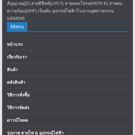
สัญญาณ(JZ) สายมีชีลด์(LIYCY) สายคอนโทรล(H07V-K) สายทน
ความร้อน(SIHF) เป็นต้น อุปกรณ์ไฟฟ้าโรงงานอุตสาหกรรม
SIEMENS
Menu
หน้าแรก
เกี่ยวกับเรา
สินค้า
คลังสินค้า
วิธีการสั่งซื้อ
วิธีการจัดส่ง
ดาวน์โหลด
รูปภาพ สายไฟ & อุปกรณ์ไฟฟ้า