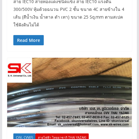
สาย IEC10 สายทองแดงชนิดแข็ง สาย IEC10 แรงดัน
300/500V หุ้มด้วยฉนวน PVC 2 ชั้น ขนาด 4C สายข้างใน 4
เส้น (สีน้ำเงิน น้ำตาล ดำ เทา) ขนาด 25 Sq.mm ตามสเปค
ใช้ฝังดินไม่ได้
Read More
CVV, CVV(F)
สายไฟฟ้า ไทยยาซากิ THAI YAZAKI