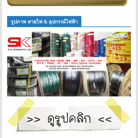
รูปภาพ สายไฟ & อุปกรณ์ไฟฟ้า