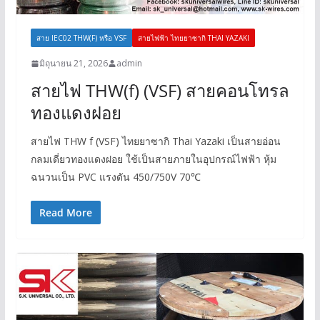
สาย IEC02 THW(F) หรือ VSF
สายไฟฟ้า ไทยยาซากิ THAI YAZAKI
มิถุนายน 21, 2026
admin
สายไฟ THW(f) (VSF) สายคอนโทรล
ทองแดงฝอย
สายไฟ THW f (VSF) ไทยยาซากิ Thai Yazaki เป็นสายอ่อน
กลมเดี่ยวทองแดงฝอย ใช้เป็นสายภายในอุปกรณ์ไฟฟ้า หุ้ม
ฉนวนเป็น PVC แรงดัน 450/750V 70℃
Read More