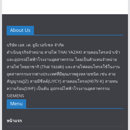
About Us
บริษัท เอส. เค. ยูนิเวอร์เซล จำกัด
ดำเนินธุรกิจจำหน่าย สายไฟ THAI YAZAKI สายคอนโทรลนำเข้า
และอุปกรณ์ไฟฟ้าโรงงานอุตสาหกรรม โดยเป็นตัวแทนจำหน่าย
สายไฟ ไทยยาซากิ (Thai Yazaki) และสายไฟคอนโทรลใช้ในงาน
อุตสาหกรรมจากต่างประเทศที่มีคุณภาพสูงหลายชนิด เช่น สาย
สัญญาณ(JZ) สายมีชีลด์(LIYCY) สายคอนโทรล(H07V-K) สายทน
ความร้อน(SIHF) เป็นต้น อุปกรณ์ไฟฟ้าโรงงานอุตสาหกรรม
SIEMENS
Menu
หน้าแรก