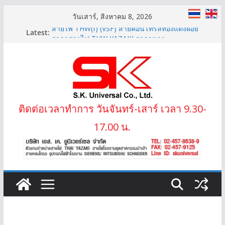
Skip
วันเสาร์, สิงหาคม 8, 2026
to
Latest:
สายไฟ THW(f) (VSF) สายคอนโทรลทองแดงฝอย
content
ราคาสายไฟ THW YAZAKI ราคาขาย
LIFT-2S 20Gx1.5 MM2 สายไฟลิฟต์ สลิง 2 ข้าง
IEC02 THW(f) 25 MM2 (VSF)
สาย XLPE 3.6/6(7.2)KV 1×95 MM2
ติดต่อเวลาทำการ วันจันทร์-เสาร์ เวลา 9.30-
17.00 น.