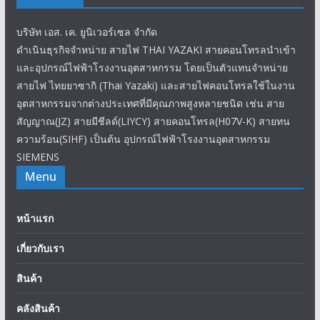
บริษัท เอส. เค. ยูนิเวอร์เซล จำกัด
ดำเนินธุรกิจจำหน่าย สายไฟ THAI YAZAKI สายคอนโทรลนำเข้า
และอุปกรณ์ไฟฟ้าโรงงานอุตสาหกรรม โดยเป็นตัวแทนจำหน่าย
สายไฟ ไทยยาซากิ (Thai Yazaki) และสายไฟคอนโทรลใช้ในงาน
อุตสาหกรรมจากต่างประเทศที่มีคุณภาพสูงหลายชนิด เช่น สาย
สัญญาณ(JZ) สายมีชีลด์(LIYCY) สายคอนโทรล(H07V-K) สายทน
ความร้อน(SIHF) เป็นต้น อุปกรณ์ไฟฟ้าโรงงานอุตสาหกรรม
SIEMENS
Menu
หน้าแรก
เกี่ยวกับเรา
สินค้า
คลังสินค้า