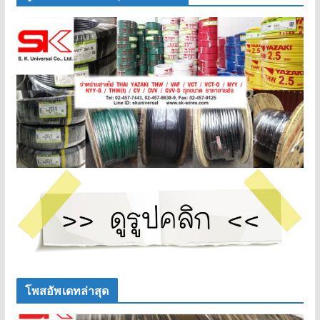
โพสอัพเดทล่าสุด