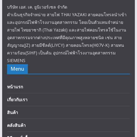
บริษัท เอส. เค. ยูนิเวอร์เซล จำกัด
ดำเนินธุรกิจจำหน่าย สายไฟ THAI YAZAKI สายคอนโทรลนำเข้า
และอุปกรณ์ไฟฟ้าโรงงานอุตสาหกรรม โดยเป็นตัวแทนจำหน่าย
สายไฟ ไทยยาซากิ (Thai Yazaki) และสายไฟคอนโทรลใช้ในงาน
อุตสาหกรรมจากต่างประเทศที่มีคุณภาพสูงหลายชนิด เช่น สาย
สัญญาณ(JZ) สายมีชีลด์(LIYCY) สายคอนโทรล(H07V-K) สายทน
ความร้อน(SIHF) เป็นต้น อุปกรณ์ไฟฟ้าโรงงานอุตสาหกรรม
SIEMENS
Menu
หน้าแรก
เกี่ยวกับเรา
สินค้า
คลังสินค้า