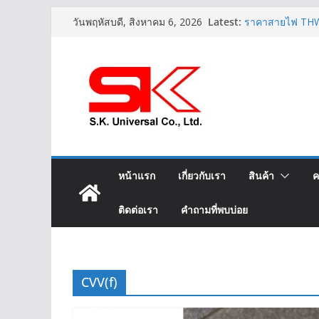
สายไฟ THW(f) 
Skip
Latest:
วันพฤหัสบดี, สิงหาคม 6, 2026
ราคาสายไฟ THW
to
LIFT-2S 20Gx1.5
IEC02 THW(f) 2
content
สาย XLPE 3.6/6
หน้าแรก
เกี่ยวกับเรา
สินค้า
ค
ติดต่อเรา
คำถามที่พบบ่อย
CVV(f)