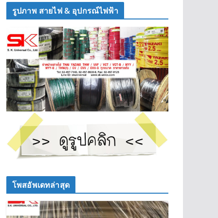
รูปภาพ สายไฟ & อุปกรณ์ไฟฟ้า
โพสอัพเดทล่าสุด