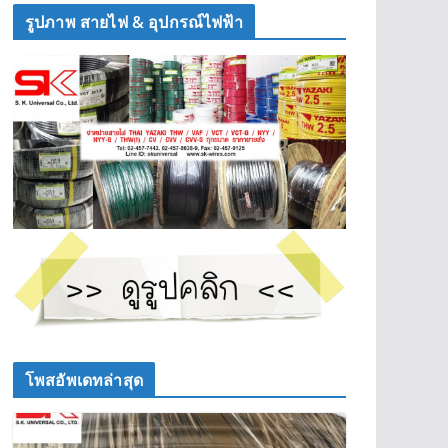
รูปภาพ สายไฟ & อุปกรณ์ไฟฟ้า
โพสอัพเดทล่าสุด