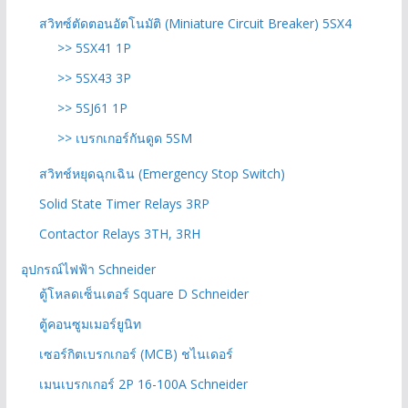
สวิทซ์ตัดตอนอัตโนมัติ (Miniature Circuit Breaker) 5SX4
>> 5SX41 1P
>> 5SX43 3P
>> 5SJ61 1P
>> เบรกเกอร์กันดูด 5SM
สวิทช์หยุดฉุกเฉิน (Emergency Stop Switch)
Solid State Timer Relays 3RP
Contactor Relays 3TH, 3RH
อุปกรณ์ไฟฟ้า Schneider
ตู้โหลดเซ็นเตอร์ Square D Schneider
ตู้คอนซูมเมอร์ยูนิท
เซอร์กิตเบรกเกอร์ (MCB) ชไนเดอร์
เมนเบรกเกอร์ 2P 16-100A Schneider