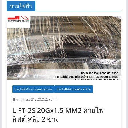
สายไฟฟ้า
สายไฟฟ้าโรงงานอุตสาหกรรม
สายไฟลิฟท์ ลวดสลิง 2 ข้าง
กรกฎาคม 21, 2026
admin
LIFT-2S 20Gx1.5 MM2 สายไฟ
ลิฟต์ สลิง 2 ข้าง