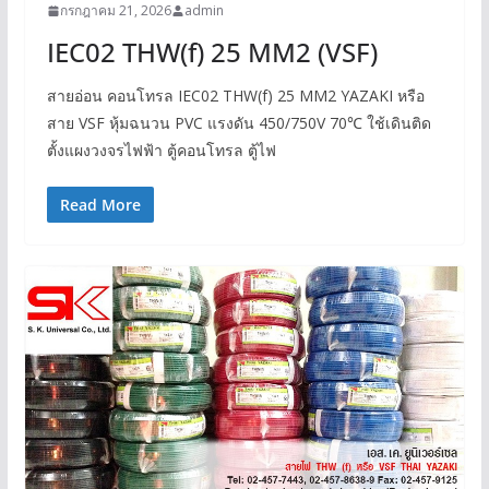
กรกฎาคม 21, 2026
admin
IEC02 THW(f) 25 MM2 (VSF)
สายอ่อน คอนโทรล IEC02 THW(f) 25 MM2 YAZAKI หรือ
สาย VSF หุ้มฉนวน PVC แรงดัน 450/750V 70℃ ใช้เดินติด
ตั้งแผงวงจรไฟฟ้า ตู้คอนโทรล ตู้ไฟ
Read More