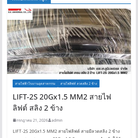
สายไฟฟ้าโรงงานอุตสาหกรรม
สายไฟลิฟท์ ลวดสลิง 2 ข้าง
LIFT-2S 20Gx1.5 MM2 สายไฟ
ลิฟต์ สลิง 2 ข้าง
กรกฎาคม 21, 2026
admin
LIFT-2S 20Gx1.5 MM2 สายไฟลิฟต์ สายมีลวดสลิง 2 ข้าง