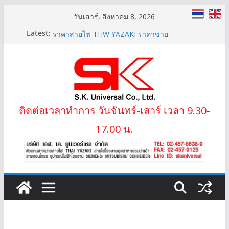
Skip
วันเสาร์, สิงหาคม 8, 2026
to
Latest:
สายไฟ THW(f) (VSF) สายคอนโทรลทองแดงฝอย
content
ราคาสายไฟ THW YAZAKI ราคาขาย
LIFT-2S 20Gx1.5 MM2 สายไฟลิฟต์ สลิง 2 ข้าง
IEC02 THW(f) 25 MM2 (VSF)
สาย XLPE 3.6/6(7.2)KV 1×95 MM2
ติดต่อเวลาทำการ วันจันทร์-เสาร์ เวลา 9.30-
17.00 น.