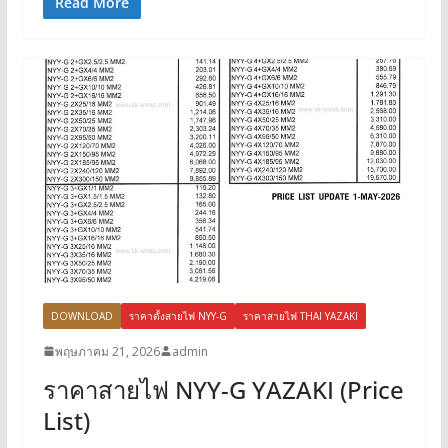
Read More
DOWNLOAD
ราคาตั้งสายไฟ NYY-G
ราคาสายไฟ THAI YAZAKI
พฤษภาคม 21, 2026
admin
ราคาสายไฟ NYY-G YAZAKI (Price
List)