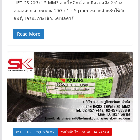
LIFT-2S 20Gx1.5 MM2 สายไฟลิฟต์ สายมีลวดสลิง 2 ข้าง
ตลอดสาย สายขนาด 20G x 1.5 Sq.mm เหมาะสำหรับใช้กับ
ลิฟต์, เครน, กระเช้า, เคเบิ้ลคาร์
Read More
สาย IEC02 THW(F) หรือ VSF
สายไฟฟ้า ไทยยาซากิ THAI YAZAKI