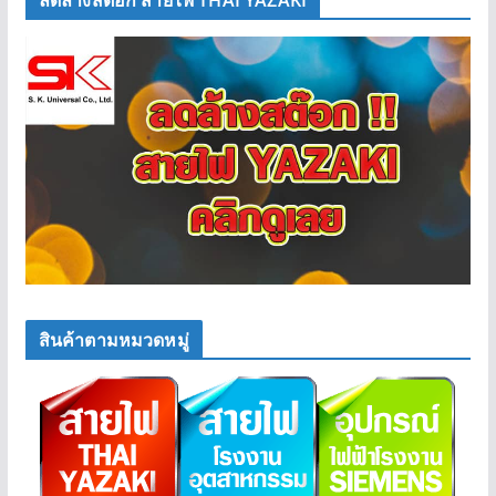
ลดล้างสต๊อก สายไฟ THAI YAZAKI
สินค้าตามหมวดหมู่