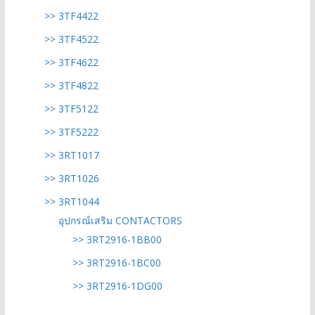
>> 3TF4422
>> 3TF4522
>> 3TF4622
>> 3TF4822
>> 3TF5122
>> 3TF5222
>> 3RT1017
>> 3RT1026
>> 3RT1044
อุปกรณ์เสริม CONTACTORS
>> 3RT2916-1BB00
>> 3RT2916-1BC00
>> 3RT2916-1DG00