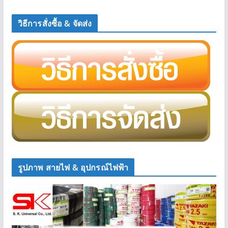
วิธีการสั่งซื้อ & จัดส่ง
รูปภาพ สายไฟ & อุปกรณ์ไฟฟ้า