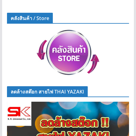
คลังสินค้า / Store
ลดล้างสต๊อก สายไฟ THAI YAZAKI