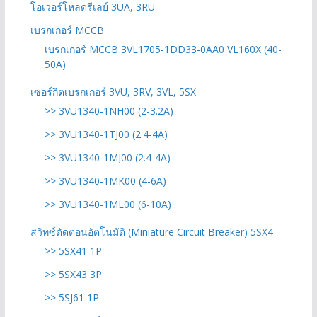
โอเวอร์โหลดรีเลย์ 3UA, 3RU
เบรกเกอร์ MCCB
เบรกเกอร์ MCCB 3VL1705-1DD33-0AA0 VL160X (40-
50A)
เซอร์กิตเบรกเกอร์ 3VU, 3RV, 3VL, 5SX
>> 3VU1340-1NH00 (2-3.2A)
>> 3VU1340-1TJ00 (2.4-4A)
>> 3VU1340-1MJ00 (2.4-4A)
>> 3VU1340-1MK00 (4-6A)
>> 3VU1340-1ML00 (6-10A)
สวิทซ์ตัดตอนอัตโนมัติ (Miniature Circuit Breaker) 5SX4
>> 5SX41 1P
>> 5SX43 3P
>> 5SJ61 1P