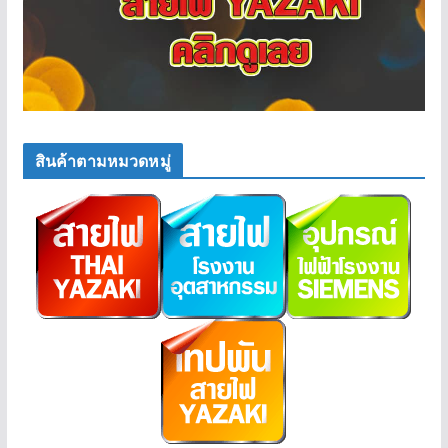
สินค้าตามหมวดหมู่