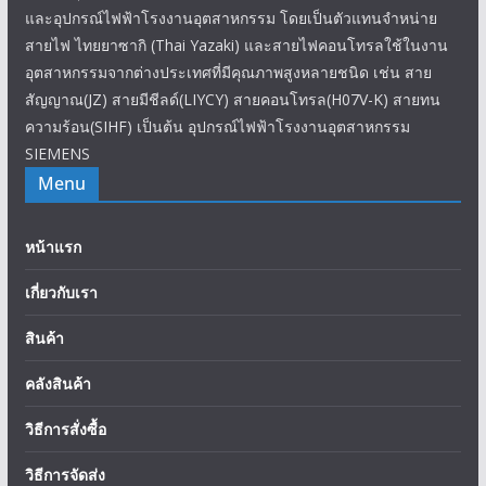
และอุปกรณ์ไฟฟ้าโรงงานอุตสาหกรรม โดยเป็นตัวแทนจำหน่าย
สายไฟ ไทยยาซากิ (Thai Yazaki) และสายไฟคอนโทรลใช้ในงาน
อุตสาหกรรมจากต่างประเทศที่มีคุณภาพสูงหลายชนิด เช่น สาย
สัญญาณ(JZ) สายมีชีลด์(LIYCY) สายคอนโทรล(H07V-K) สายทน
ความร้อน(SIHF) เป็นต้น อุปกรณ์ไฟฟ้าโรงงานอุตสาหกรรม
SIEMENS
Menu
หน้าแรก
เกี่ยวกับเรา
สินค้า
คลังสินค้า
วิธีการสั่งซื้อ
วิธีการจัดส่ง