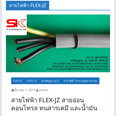
สายไฟฟ้า FLEX-JZ
FLEX-JZ
OPVC-JZ
สายสัญญาณ JZ
สายไฟฟ้าโรงงานอุตสาหกรรม
มีนาคม 1, 2015
admin
สายไฟฟ้า FLEX-JZ สายอ่อน
คอนโทรล ทนสารเคมี และน้ำมัน