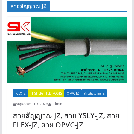
สายสัญญาณ JZ
FLEX-JZ
HIGHLIGHTED POSTS
OPVC-JZ
สายสัญญาณ JZ
พฤษภาคม 19, 2026
admin
สายสัญญาณ JZ, สาย YSLY-JZ, สาย
FLEX-JZ, สาย OPVC-JZ