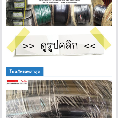
โพสอัพเดทล่าสุด