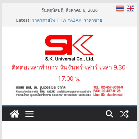
Skip
วันพฤหัสบดี, สิงหาคม 6, 2026
to
สายไฟ THW(f) (VSF) สายคอนโทรลทองแดงฝอย
Latest:
ราคาสายไฟ THW YAZAKI ราคาขาย
content
LIFT-2S 20Gx1.5 MM2 สายไฟลิฟต์ สลิง 2 ข้าง
IEC02 THW(f) 25 MM2 (VSF)
สาย XLPE 3.6/6(7.2)KV 1×95 MM2
ติดต่อเวลาทำการ วันจันทร์-เสาร์ เวลา 9.30-
17.00 น.