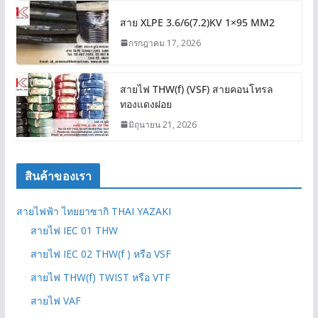
สาย XLPE 3.6/6(7.2)KV 1×95 MM2
กรกฎาคม 17, 2026
สายไฟ THW(f) (VSF) สายคอนโทรล
ทองแดงฝอย
มิถุนายน 21, 2026
สินค้าของเรา
สายไฟฟ้า ไทยยาซากิ THAI YAZAKI
สายไฟ IEC 01 THW
สายไฟ IEC 02 THW(f ) หรือ VSF
สายไฟ THW(f) TWIST หรือ VTF
สายไฟ VAF