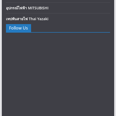
อุปกรณ์ไฟฟ้า MITSUBISHI
เทปพันสายไฟ Thai Yazaki
Follow Us