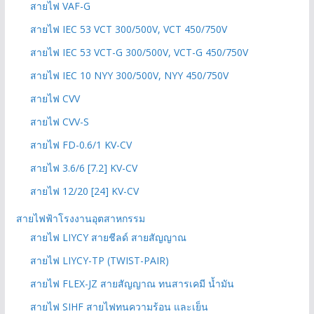
สายไฟ VAF-G
สายไฟ IEC 53 VCT 300/500V, VCT 450/750V
สายไฟ IEC 53 VCT-G 300/500V, VCT-G 450/750V
สายไฟ IEC 10 NYY 300/500V, NYY 450/750V
สายไฟ CVV
สายไฟ CVV-S
สายไฟ FD-0.6/1 KV-CV
สายไฟ 3.6/6 [7.2] KV-CV
สายไฟ 12/20 [24] KV-CV
สายไฟฟ้าโรงงานอุตสาหกรรม
สายไฟ LIYCY สายชีลด์ สายสัญญาณ
สายไฟ LIYCY-TP (TWIST-PAIR)
สายไฟ FLEX-JZ สายสัญญาณ ทนสารเคมี น้ำมัน
สายไฟ SIHF สายไฟทนความร้อน และเย็น