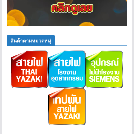
สินค้าตามหมวดหมู่