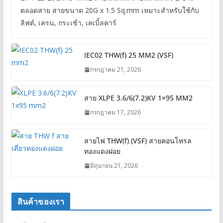
ตลอดสาย สายขนาด 20G x 1.5 Sq.mm เหมาะสำหรับใช้กับ
ลิฟต์, เครน, กระเช้า, เคเบิ้ลคาร์
IEC02 THW(f) 25 MM2 (VSF)
กรกฎาคม 21, 2026
สาย XLPE 3.6/6(7.2)KV 1×95 MM2
กรกฎาคม 17, 2026
สายไฟ THW(f) (VSF) สายคอนโทรล
ทองแดงฝอย
มิถุนายน 21, 2026
สินค้าของเรา