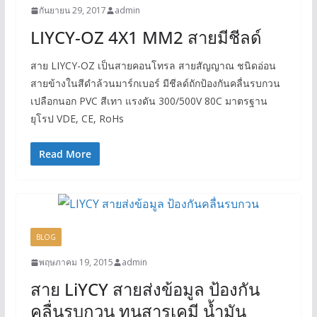
กันยายน 29, 2017
admin
LIYCY-OZ 4X1 MM2 สายมีชีลด์
สาย LIYCY-OZ เป็นสายคอนโทรล สายสัญญาณ ชนิดอ่อน
สายข้างในสีดำล้วนมาร์กเบอร์ มีชีลด์ถักป้องกันคลื่นรบกวน
เปลือกนอก PVC สีเทา แรงดัน 300/500V 80C มาตรฐาน
ยุโรป VDE, CE, RoHs
Read More
BLOG
พฤษภาคม 19, 2015
admin
สาย LiYCY สายส่งข้อมูล ป้องกัน
คลื่นรบกวน ทนสารเคมี น้ำมัน