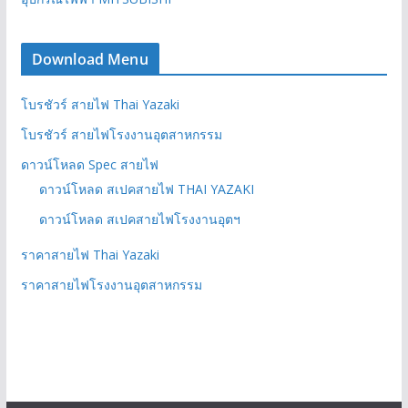
Download Menu
โบรชัวร์ สายไฟ Thai Yazaki
โบรชัวร์ สายไฟโรงงานอุตสาหกรรม
ดาวน์โหลด Spec สายไฟ
ดาวน์โหลด สเปคสายไฟ THAI YAZAKI
ดาวน์โหลด สเปคสายไฟโรงงานอุตฯ
ราคาสายไฟ Thai Yazaki
ราคาสายไฟโรงงานอุตสาหกรรม