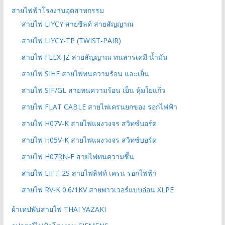
สายไฟฟ้าโรงงานอุตสาหกรรม
สายไฟ LIYCY สายชีลด์ สายสัญญาณ
สายไฟ LIYCY-TP (TWIST-PAIR)
สายไฟ FLEX-JZ สายสัญญาณ ทนสารเคมี น้ำมัน
สายไฟ SIHF สายไฟทนความร้อน และเย็น
สายไฟ SIF/GL สายทนความร้อน เย็น หุ้มใยแก้ว
สายไฟ FLAT CABLE สายไฟเครนยกของ รอกไฟฟ้า
สายไฟ H07V-K สายไฟแผงวงจร สวิทซ์บอร์ด
สายไฟ H05V-K สายไฟแผงวงจร สวิทซ์บอร์ด
สายไฟ H07RN-F สายไฟทนความชื้น
สายไฟ LIFT-2S สายไฟลิฟท์ เครน รอกไฟฟ้า
สายไฟ RV-K 0.6/1KV สายพาวเวอร์แบบอ่อน XLPE
ผ้าเทปพันสายไฟ THAI YAZAKI