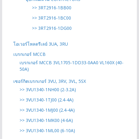
>> 3RT2916-1BB00
>> 3RT2916-1BC00
>> 3RT2916-1DG00
โอเวอร์โหลดรีเลย์ 3UA, 3RU
เบรกเกอร์ MCCB
เบรกเกอร์ MCCB 3VL1705-1DD33-0AA0 VL160X (40-
50A)
เซอร์กิตเบรกเกอร์ 3VU, 3RV, 3VL, 5SX
>> 3VU1340-1NH00 (2-3.2A)
>> 3VU1340-1TJ00 (2.4-4A)
>> 3VU1340-1MJ00 (2.4-4A)
>> 3VU1340-1MK00 (4-6A)
>> 3VU1340-1ML00 (6-10A)