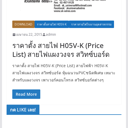
DOWNLOAD
ราคาตั้งสายไฟ H05V-K
ราคาสายไฟโรงงานอุตสาหกรรม
เมษายน 22, 2015
admin
ราคาตั้ง สายไฟ H05V-K (Price
List) สายไฟแผงวงจร สวิทซ์บอร์ด
ราคาตั้ง สายไฟ H05V-K (Price List) สายไฟฟ้า H05V-K
สายไฟแผงวงจร สวิทซ์บอร์ด หุ้มฉนวนPVCชนิดพิเศษ เหมาะ
สำหรับแผงวงจร เพาเวอร์คอนโทรล สวิทซ์บอร์ดต่างๆ
Read More
กด LIKE เลย!