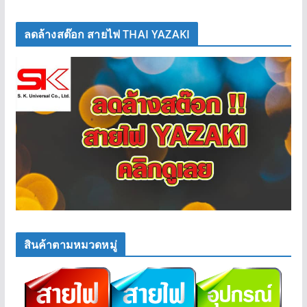
ลดล้างสต๊อก สายไฟ THAI YAZAKI
สินค้าตามหมวดหมู่