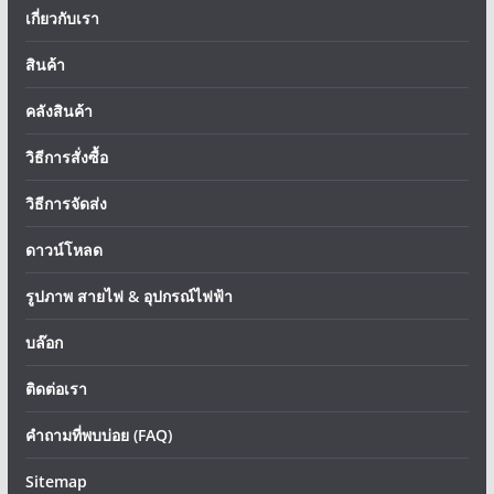
เกี่ยวกับเรา
สินค้า
คลังสินค้า
วิธีการสั่งซื้อ
วิธีการจัดส่ง
ดาวน์โหลด
รูปภาพ สายไฟ & อุปกรณ์ไฟฟ้า
บล๊อก
ติดต่อเรา
คำถามที่พบบ่อย (FAQ)
Sitemap