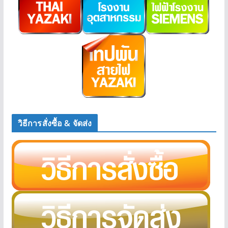
วิธีการสั่งซื้อ & จัดส่ง