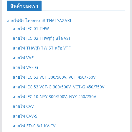
สินค้าของเรา
สายไฟฟ้า ไทยยาซากิ THAI YAZAKI
สายไฟ IEC 01 THW
สายไฟ IEC 02 THW(f ) หรือ VSF
สายไฟ THW(f) TWIST หรือ VTF
สายไฟ VAF
สายไฟ VAF-G
สายไฟ IEC 53 VCT 300/500V, VCT 450/750V
สายไฟ IEC 53 VCT-G 300/500V, VCT-G 450/750V
สายไฟ IEC 10 NYY 300/500V, NYY 450/750V
สายไฟ CVV
สายไฟ CVV-S
สายไฟ FD-0.6/1 KV-CV