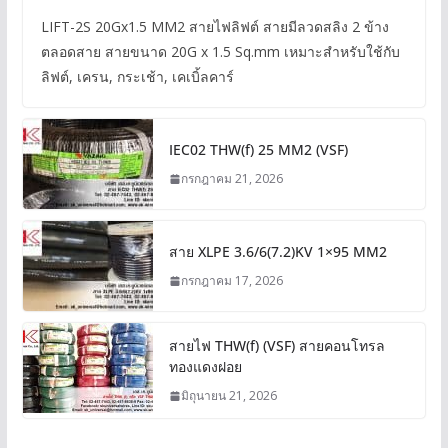
LIFT-2S 20Gx1.5 MM2 สายไฟลิฟต์ สายมีลวดสลิง 2 ข้าง
ตลอดสาย สายขนาด 20G x 1.5 Sq.mm เหมาะสำหรับใช้กับ
ลิฟต์, เครน, กระเช้า, เคเบิ้ลคาร์
IEC02 THW(f) 25 MM2 (VSF)
กรกฎาคม 21, 2026
สาย XLPE 3.6/6(7.2)KV 1×95 MM2
กรกฎาคม 17, 2026
สายไฟ THW(f) (VSF) สายคอนโทรล
ทองแดงฝอย
มิถุนายน 21, 2026