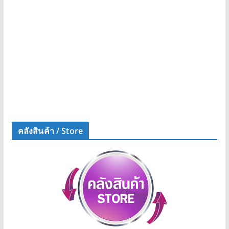
คลังสินค้า / Store