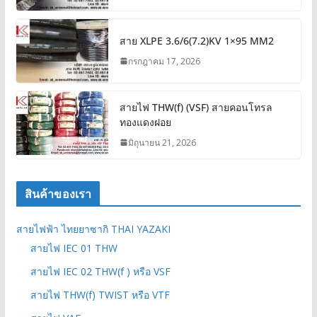
สาย XLPE 3.6/6(7.2)KV 1×95 MM2
กรกฎาคม 17, 2026
สายไฟ THW(f) (VSF) สายคอนโทรล
ทองแดงฝอย
มิถุนายน 21, 2026
สินค้าของเรา
สายไฟฟ้า ไทยยาซากิ THAI YAZAKI
สายไฟ IEC 01 THW
สายไฟ IEC 02 THW(f ) หรือ VSF
สายไฟ THW(f) TWIST หรือ VTF