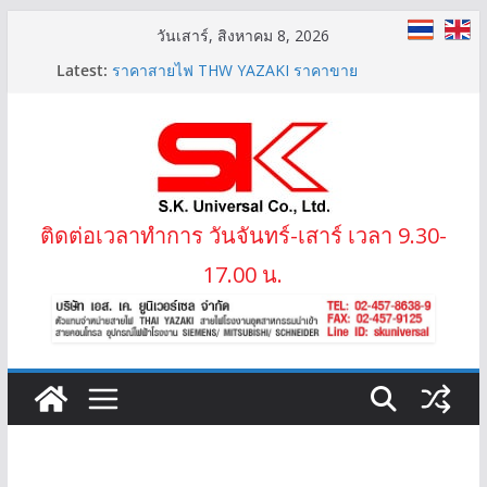
Skip
วันเสาร์, สิงหาคม 8, 2026
to
สายไฟ THW(f) (VSF) สายคอนโทรลทองแดงฝอย
Latest:
content
ราคาสายไฟ THW YAZAKI ราคาขาย
LIFT-2S 20Gx1.5 MM2 สายไฟลิฟต์ สลิง 2 ข้าง
IEC02 THW(f) 25 MM2 (VSF)
สาย XLPE 3.6/6(7.2)KV 1×95 MM2
ติดต่อเวลาทำการ วันจันทร์-เสาร์ เวลา 9.30-
17.00 น.