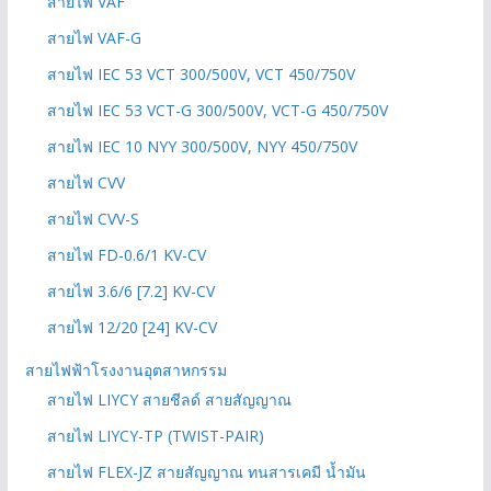
สายไฟ VAF
สายไฟ VAF-G
สายไฟ IEC 53 VCT 300/500V, VCT 450/750V
สายไฟ IEC 53 VCT-G 300/500V, VCT-G 450/750V
สายไฟ IEC 10 NYY 300/500V, NYY 450/750V
สายไฟ CVV
สายไฟ CVV-S
สายไฟ FD-0.6/1 KV-CV
สายไฟ 3.6/6 [7.2] KV-CV
สายไฟ 12/20 [24] KV-CV
สายไฟฟ้าโรงงานอุตสาหกรรม
สายไฟ LIYCY สายชีลด์ สายสัญญาณ
สายไฟ LIYCY-TP (TWIST-PAIR)
สายไฟ FLEX-JZ สายสัญญาณ ทนสารเคมี น้ำมัน