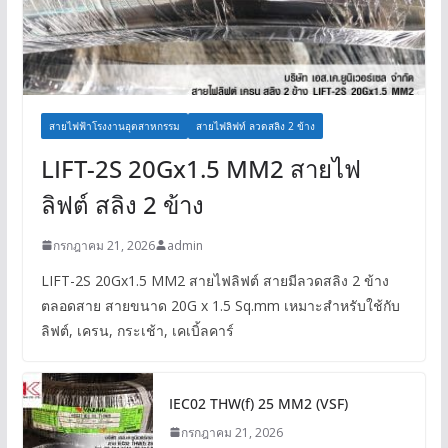
สายไฟฟ้าโรงงานอุตสาหกรรม
สายไฟลิฟท์ ลวดสลิง 2 ข้าง
LIFT-2S 20Gx1.5 MM2 สายไฟ
ลิฟต์ สลิง 2 ข้าง
กรกฎาคม 21, 2026
admin
LIFT-2S 20Gx1.5 MM2 สายไฟลิฟต์ สายมีลวดสลิง 2 ข้าง
ตลอดสาย สายขนาด 20G x 1.5 Sq.mm เหมาะสำหรับใช้กับ
ลิฟต์, เครน, กระเช้า, เคเบิ้ลคาร์
IEC02 THW(f) 25 MM2 (VSF)
กรกฎาคม 21, 2026