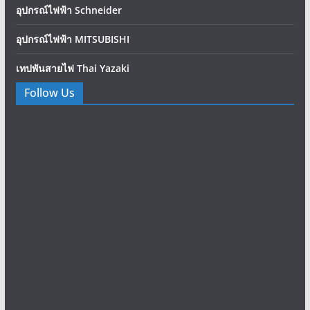
อุปกรณ์ไฟฟ้า Schneider
อุปกรณ์ไฟฟ้า MITSUBISHI
เทปพันสายไฟ Thai Yazaki
Follow Us