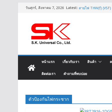
Skip
Latest:
สาย XLPE 3.6/6(7.2
วันศุกร์, สิงหาคม 7, 2026
to
สายไฟ THW(f) (VSF
ราคาสายไฟ THW YA
content
LIFT-2S 20Gx1.5 MM2
IEC02 THW(f) 25 MM
หน้าแรก
เกี่ยวกับเรา
สินค้า
ค
ติดต่อเรา
คำถามที่พบบ่อย
ตัวป้องกันไฟกระชาก