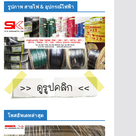
รูปภาพ สายไฟ & อุปกรณ์ไฟฟ้า
โพสอัพเดทล่าสุด