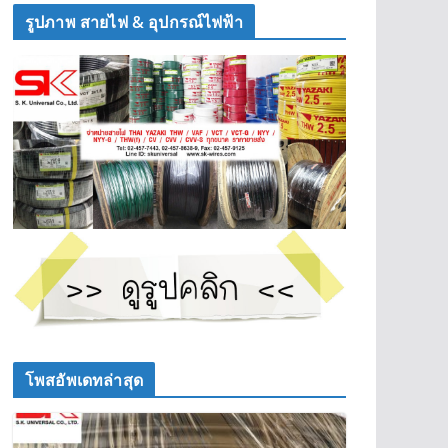
รูปภาพ สายไฟ & อุปกรณ์ไฟฟ้า
โพสอัพเดทล่าสุด