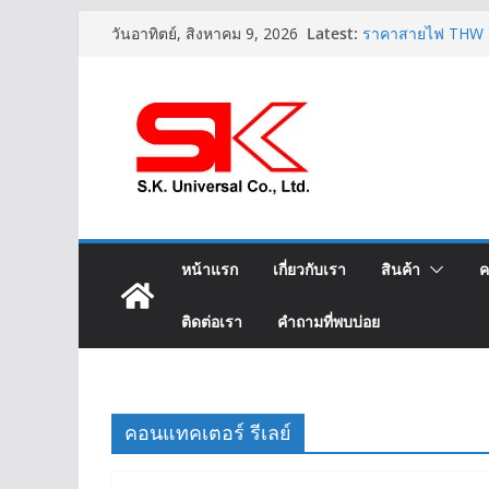
Skip
Latest:
ราคาสายไฟ THW 
วันอาทิตย์, สิงหาคม 9, 2026
to
LIFT-2S 20Gx1.5 
IEC02 THW(f) 25
content
สาย XLPE 3.6/6(7
สายไฟ THW(f) (V
หน้าแรก
เกี่ยวกับเรา
สินค้า
ค
ติดต่อเรา
คำถามที่พบบ่อย
คอนแทคเตอร์ รีเลย์