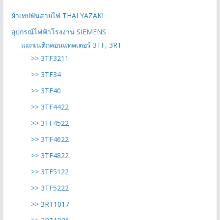
ผ้าเทปพันสายไฟ THAI YAZAKI
อุปกรณ์ไฟฟ้าโรงงาน SIEMENS
แมกเนติกคอนแทคเตอร์ 3TF, 3RT
>> 3TF3211
>> 3TF34
>> 3TF40
>> 3TF4422
>> 3TF4522
>> 3TF4622
>> 3TF4822
>> 3TF5122
>> 3TF5222
>> 3RT1017