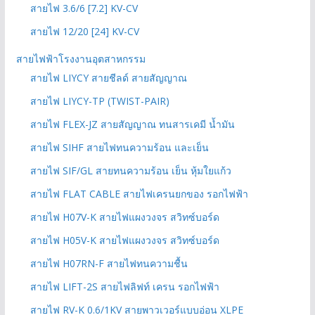
สายไฟ 3.6/6 [7.2] KV-CV
สายไฟ 12/20 [24] KV-CV
สายไฟฟ้าโรงงานอุตสาหกรรม
สายไฟ LIYCY สายชีลด์ สายสัญญาณ
สายไฟ LIYCY-TP (TWIST-PAIR)
สายไฟ FLEX-JZ สายสัญญาณ ทนสารเคมี น้ำมัน
สายไฟ SIHF สายไฟทนความร้อน และเย็น
สายไฟ SIF/GL สายทนความร้อน เย็น หุ้มใยแก้ว
สายไฟ FLAT CABLE สายไฟเครนยกของ รอกไฟฟ้า
สายไฟ H07V-K สายไฟแผงวงจร สวิทซ์บอร์ด
สายไฟ H05V-K สายไฟแผงวงจร สวิทซ์บอร์ด
สายไฟ H07RN-F สายไฟทนความชื้น
สายไฟ LIFT-2S สายไฟลิฟท์ เครน รอกไฟฟ้า
สายไฟ RV-K 0.6/1KV สายพาวเวอร์แบบอ่อน XLPE