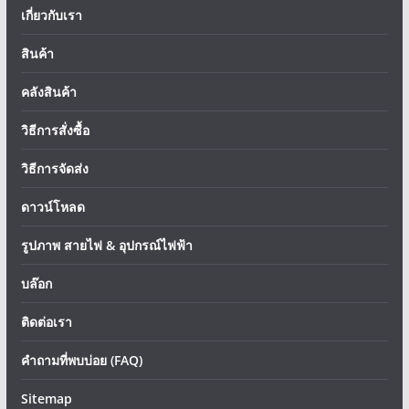
เกี่ยวกับเรา
สินค้า
คลังสินค้า
วิธีการสั่งซื้อ
วิธีการจัดส่ง
ดาวน์โหลด
รูปภาพ สายไฟ & อุปกรณ์ไฟฟ้า
บล๊อก
ติดต่อเรา
คำถามที่พบบ่อย (FAQ)
Sitemap