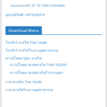
เมนเบรกเกอร์ 2P 16-100A Schneider
อุปกรณ์ไฟฟ้า MITSUBISHI
Download Menu
โบรชัวร์ สายไฟ Thai Yazaki
โบรชัวร์ สายไฟโรงงานอุตสาหกรรม
ดาวน์โหลด Spec สายไฟ
ดาวน์โหลด สเปคสายไฟ THAI YAZAKI
ดาวน์โหลด สเปคสายไฟโรงงานอุตฯ
ราคาสายไฟ Thai Yazaki
ราคาสายไฟโรงงานอุตสาหกรรม