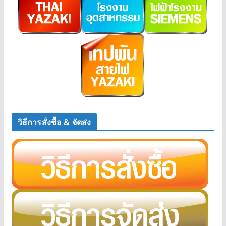
วิธีการสั่งซื้อ & จัดส่ง