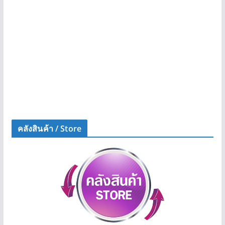
คลังสินค้า / Store