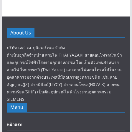
About Us
บริษัท เอส. เค. ยูนิเวอร์เซล จำกัด
ดำเนินธุรกิจจำหน่าย สายไฟ THAI YAZAKI สายคอนโทรลนำเข้า
และอุปกรณ์ไฟฟ้าโรงงานอุตสาหกรรม โดยเป็นตัวแทนจำหน่าย
สายไฟ ไทยยาซากิ (Thai Yazaki) และสายไฟคอนโทรลใช้ในงาน
อุตสาหกรรมจากต่างประเทศที่มีคุณภาพสูงหลายชนิด เช่น สาย
สัญญาณ(JZ) สายมีชีลด์(LIYCY) สายคอนโทรล(H07V-K) สายทน
ความร้อน(SIHF) เป็นต้น อุปกรณ์ไฟฟ้าโรงงานอุตสาหกรรม
SIEMENS
Menu
หน้าแรก