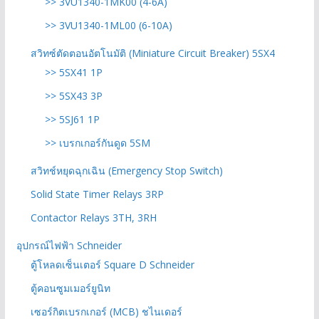
>> 3VU1340-1MK00 (4-6A)
>> 3VU1340-1ML00 (6-10A)
สวิทซ์ตัดตอนอัตโนมัติ (Miniature Circuit Breaker) 5SX4
>> 5SX41 1P
>> 5SX43 3P
>> 5SJ61 1P
>> เบรกเกอร์กันดูด 5SM
สวิทช์หยุดฉุกเฉิน (Emergency Stop Switch)
Solid State Timer Relays 3RP
Contactor Relays 3TH, 3RH
อุปกรณ์ไฟฟ้า Schneider
ตู้โหลดเซ็นเตอร์ Square D Schneider
ตู้คอนซูมเมอร์ยูนิท
เซอร์กิตเบรกเกอร์ (MCB) ชไนเดอร์