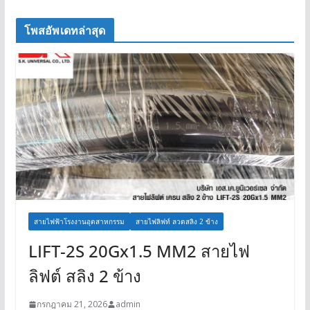
โพสอัพเดทล่าสุด
สายไฟฟ้าโรงงานอุตสาหกรรม
สายไฟลิฟท์ ลวดสลิง 2 ข้าง
LIFT-2S 20Gx1.5 MM2 สายไฟ
ลิฟต์ สลิง 2 ข้าง
กรกฎาคม 21, 2026
admin