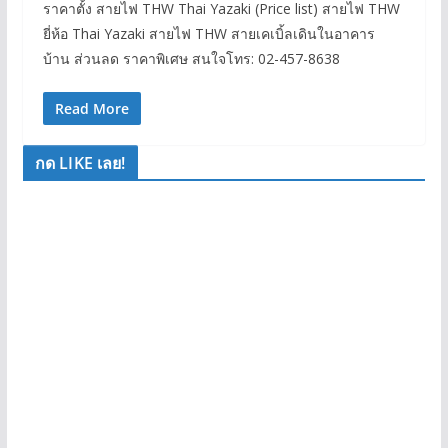
ราคาตั้ง สายไฟ THW Thai Yazaki (Price list) สายไฟ THW
ยี่ห้อ Thai Yazaki สายไฟ THW สายเคเบิ้ลเดินในอาคาร
บ้าน ส่วนลด ราคาพิเศษ สนใจโทร: 02-457-8638
Read More
กด LIKE เลย!