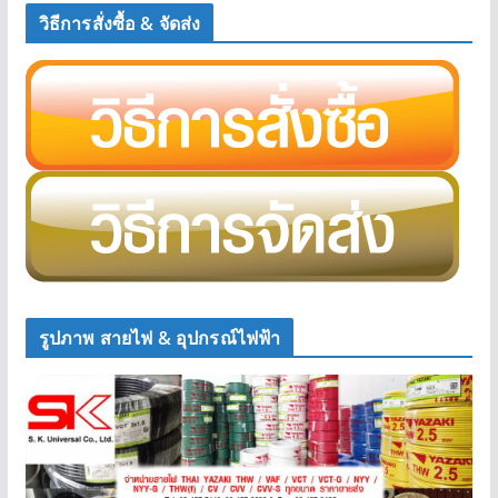
วิธีการสั่งซื้อ & จัดส่ง
รูปภาพ สายไฟ & อุปกรณ์ไฟฟ้า