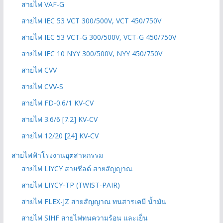
สายไฟ VAF-G
สายไฟ IEC 53 VCT 300/500V, VCT 450/750V
สายไฟ IEC 53 VCT-G 300/500V, VCT-G 450/750V
สายไฟ IEC 10 NYY 300/500V, NYY 450/750V
สายไฟ CVV
สายไฟ CVV-S
สายไฟ FD-0.6/1 KV-CV
สายไฟ 3.6/6 [7.2] KV-CV
สายไฟ 12/20 [24] KV-CV
สายไฟฟ้าโรงงานอุตสาหกรรม
สายไฟ LIYCY สายชีลด์ สายสัญญาณ
สายไฟ LIYCY-TP (TWIST-PAIR)
สายไฟ FLEX-JZ สายสัญญาณ ทนสารเคมี น้ำมัน
สายไฟ SIHF สายไฟทนความร้อน และเย็น