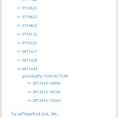
>> 3TF4522
>> 3TF4622
>> 3TF4822
>> 3TF5122
>> 3TF5222
>> 3RT1017
>> 3RT1026
>> 3RT1044
อุปกรณ์เสริม CONTACTORS
>> 3RT2916-1BB00
>> 3RT2916-1BC00
>> 3RT2916-1DG00
โอเวอร์โหลดรีเลย์ 3UA, 3RU