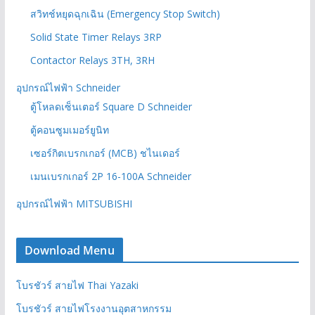
สวิทช์หยุดฉุกเฉิน (Emergency Stop Switch)
Solid State Timer Relays 3RP
Contactor Relays 3TH, 3RH
อุปกรณ์ไฟฟ้า Schneider
ตู้โหลดเซ็นเตอร์ Square D Schneider
ตู้คอนซูมเมอร์ยูนิท
เซอร์กิตเบรกเกอร์ (MCB) ชไนเดอร์
เมนเบรกเกอร์ 2P 16-100A Schneider
อุปกรณ์ไฟฟ้า MITSUBISHI
Download Menu
โบรชัวร์ สายไฟ Thai Yazaki
โบรชัวร์ สายไฟโรงงานอุตสาหกรรม