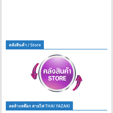
คลังสินค้า / Store
ลดล้างสต๊อก สายไฟ THAI YAZAKI