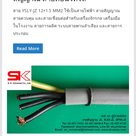
สาย YSLY-JZ 12×1.5 MM2 ใช้เป็นสายไฟฟ้า สายสัญญาณ
สายควบคุม และสายเชื่อมต่อสำหรับเครื่องจักรกล เครื่องมือ
ในโรงงาน สายการผลิต ระบบสายพานลำเลียง และสายการ
ประกอบ
Read More