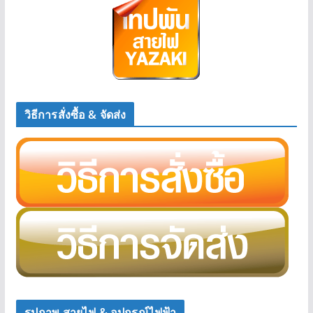
วิธีการสั่งซื้อ & จัดส่ง
รูปภาพ สายไฟ & อุปกรณ์ไฟฟ้า