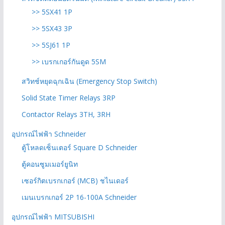
>> 5SX41 1P
>> 5SX43 3P
>> 5SJ61 1P
>> เบรกเกอร์กันดูด 5SM
สวิทช์หยุดฉุกเฉิน (Emergency Stop Switch)
Solid State Timer Relays 3RP
Contactor Relays 3TH, 3RH
อุปกรณ์ไฟฟ้า Schneider
ตู้โหลดเซ็นเตอร์ Square D Schneider
ตู้คอนซูมเมอร์ยูนิท
เซอร์กิตเบรกเกอร์ (MCB) ชไนเดอร์
เมนเบรกเกอร์ 2P 16-100A Schneider
อุปกรณ์ไฟฟ้า MITSUBISHI