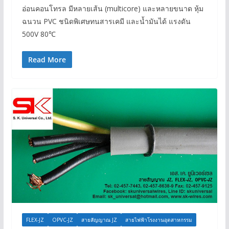
อ่อนคอนโทรล มีหลายเส้น (multicore) และหลายขนาด หุ้ม
ฉนวน PVC ชนิดพิเศษทนสารเคมี และน้ำมันได้ แรงดัน
500V 80℃
Read More
FLEX-JZ
OPVC-JZ
สายสัญญาณ JZ
สายไฟฟ้าโรงงานอุตสาหกรรม