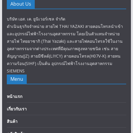
About Us
บริษัท เอส. เค. ยูนิเวอร์เซล จำกัด
ดำเนินธุรกิจจำหน่าย สายไฟ THAI YAZAKI สายคอนโทรลนำเข้า
และอุปกรณ์ไฟฟ้าโรงงานอุตสาหกรรม โดยเป็นตัวแทนจำหน่าย
สายไฟ ไทยยาซากิ (Thai Yazaki) และสายไฟคอนโทรลใช้ในงาน
อุตสาหกรรมจากต่างประเทศที่มีคุณภาพสูงหลายชนิด เช่น สาย
สัญญาณ(JZ) สายมีชีลด์(LIYCY) สายคอนโทรล(H07V-K) สายทน
ความร้อน(SIHF) เป็นต้น อุปกรณ์ไฟฟ้าโรงงานอุตสาหกรรม
SIEMENS
Menu
หน้าแรก
เกี่ยวกับเรา
สินค้า