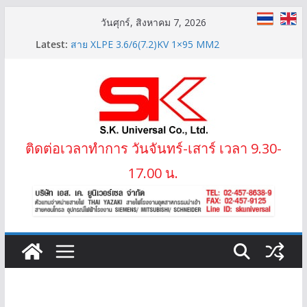
Skip
วันศุกร์, สิงหาคม 7, 2026
to
Latest:
สาย XLPE 3.6/6(7.2)KV 1×95 MM2
content
สายไฟ THW(f) (VSF) สายคอนโทรลทองแดงฝอย
ราคาสายไฟ THW YAZAKI ราคาขาย
LIFT-2S 20Gx1.5 MM2 สายไฟลิฟต์ สลิง 2 ข้าง
IEC02 THW(f) 25 MM2 (VSF)
ติดต่อเวลาทำการ วันจันทร์-เสาร์ เวลา 9.30-
17.00 น.