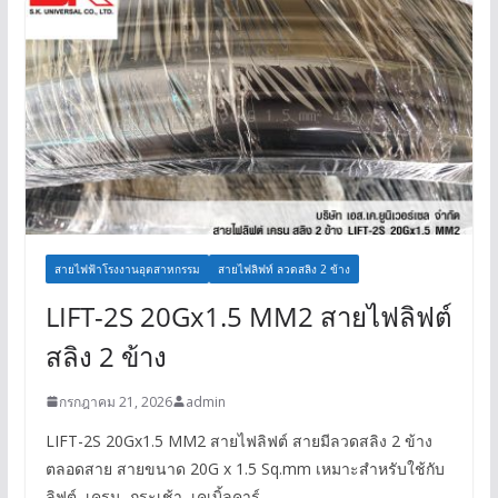
สายไฟฟ้าโรงงานอุตสาหกรรม
สายไฟลิฟท์ ลวดสลิง 2 ข้าง
LIFT-2S 20Gx1.5 MM2 สายไฟลิฟต์
สลิง 2 ข้าง
กรกฎาคม 21, 2026
admin
LIFT-2S 20Gx1.5 MM2 สายไฟลิฟต์ สายมีลวดสลิง 2 ข้าง
ตลอดสาย สายขนาด 20G x 1.5 Sq.mm เหมาะสำหรับใช้กับ
ลิฟต์, เครน, กระเช้า, เคเบิ้ลคาร์