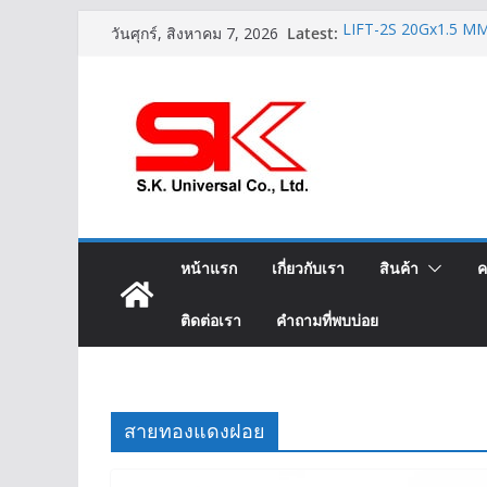
Skip
Latest:
LIFT-2S 20Gx1.5 MM2
วันศุกร์, สิงหาคม 7, 2026
to
IEC02 THW(f) 25 MM
สาย XLPE 3.6/6(7.2
content
สายไฟ THW(f) (VSF
ราคาสายไฟ THW YA
หน้าแรก
เกี่ยวกับเรา
สินค้า
ค
ติดต่อเรา
คำถามที่พบบ่อย
สายทองแดงฝอย