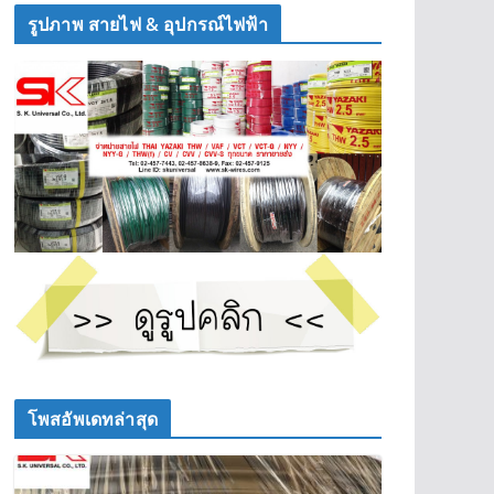
รูปภาพ สายไฟ & อุปกรณ์ไฟฟ้า
โพสอัพเดทล่าสุด