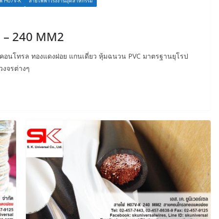
ฟ H07V-K
สายไฟฟ้าโรงงานอุตสาหกรรม
5 – 240 MM2
นคอนโทรล ทองแดงฝอย แกนเดี่ยว หุ้มฉนวน PVC มาตรฐานยุโรป
วงจรต่างๆ