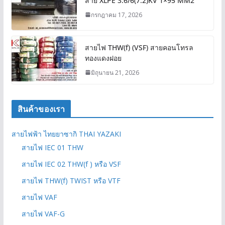
สาย XLPE 3.6/6(7.2)KV 1×95 MM2
กรกฎาคม 17, 2026
สายไฟ THW(f) (VSF) สายคอนโทรล
ทองแดงฝอย
มิถุนายน 21, 2026
สินค้าของเรา
สายไฟฟ้า ไทยยาซากิ THAI YAZAKI
สายไฟ IEC 01 THW
สายไฟ IEC 02 THW(f ) หรือ VSF
สายไฟ THW(f) TWIST หรือ VTF
สายไฟ VAF
สายไฟ VAF-G