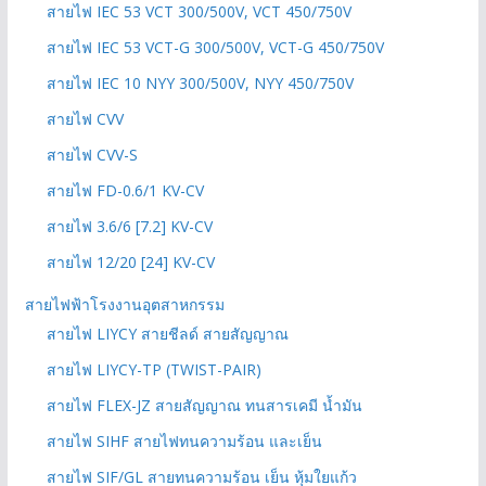
สายไฟ IEC 53 VCT 300/500V, VCT 450/750V
สายไฟ IEC 53 VCT-G 300/500V, VCT-G 450/750V
สายไฟ IEC 10 NYY 300/500V, NYY 450/750V
สายไฟ CVV
สายไฟ CVV-S
สายไฟ FD-0.6/1 KV-CV
สายไฟ 3.6/6 [7.2] KV-CV
สายไฟ 12/20 [24] KV-CV
สายไฟฟ้าโรงงานอุตสาหกรรม
สายไฟ LIYCY สายชีลด์ สายสัญญาณ
สายไฟ LIYCY-TP (TWIST-PAIR)
สายไฟ FLEX-JZ สายสัญญาณ ทนสารเคมี น้ำมัน
สายไฟ SIHF สายไฟทนความร้อน และเย็น
สายไฟ SIF/GL สายทนความร้อน เย็น หุ้มใยแก้ว