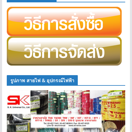
รูปภาพ สายไฟ & อุปกรณ์ไฟฟ้า