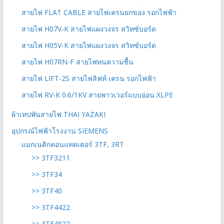
สายไฟ FLAT CABLE สายไฟเครนยกของ รอกไฟฟ้า
สายไฟ H07V-K สายไฟแผงวงจร สวิทซ์บอร์ด
สายไฟ H05V-K สายไฟแผงวงจร สวิทซ์บอร์ด
สายไฟ H07RN-F สายไฟทนความชื้น
สายไฟ LIFT-2S สายไฟลิฟท์ เครน รอกไฟฟ้า
สายไฟ RV-K 0.6/1KV สายพาวเวอร์แบบอ่อน XLPE
ผ้าเทปพันสายไฟ THAI YAZAKI
อุปกรณ์ไฟฟ้าโรงงาน SIEMENS
แมกเนติกคอนแทคเตอร์ 3TF, 3RT
>> 3TF3211
>> 3TF34
>> 3TF40
>> 3TF4422
>> 3TF4522