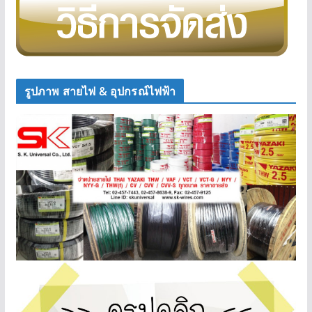
รูปภาพ สายไฟ & อุปกรณ์ไฟฟ้า