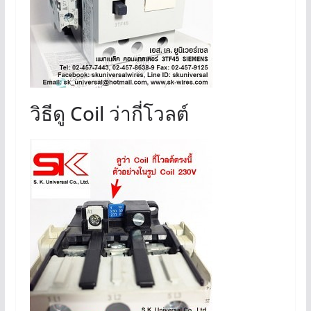
วิธีดู Coil ว่ากี่โวลต์