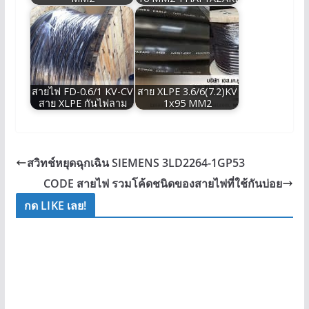
สายไฟ FD-0.6/1 KV-CV
สาย XLPE 3.6/6(7.2)KV
สาย XLPE กันไฟลาม
1x95 MM2
สวิทช์หยุดฉุกเฉิน SIEMENS 3LD2264-1GP53
CODE สายไฟ รวมโค้ดชนิดของสายไฟที่ใช้กันบ่อย
กด LIKE เลย!