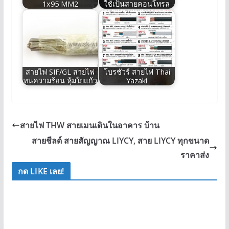
1x95 MM2
ใช้เป็นสายคอนโทรล
สายไฟ SIF/GL สายไฟ
โบรชัวร์ สายไฟ Thai
ทนความร้อน หุ้มใยแก้ว
Yazaki
สายไฟ THW สายเมนเดินในอาคาร บ้าน
สายชีลด์ สายสัญญาณ LIYCY, สาย LIYCY ทุกขนาด
ราคาส่ง
กด LIKE เลย!