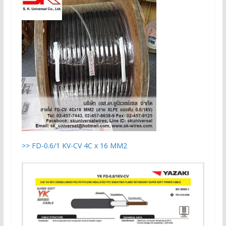
>> FD-0.6/1 KV-CV 4C x 16 MM2