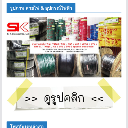
รูปภาพ สายไฟ & อุปกรณ์ไฟฟ้า
โพสอัพเดทล่าสุด