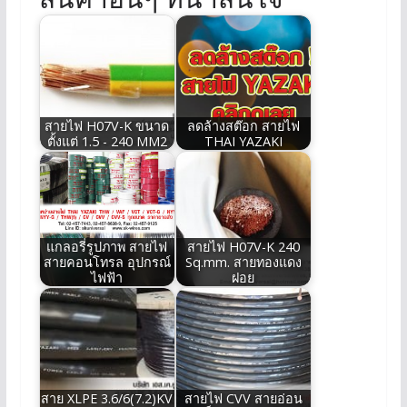
สายไฟ H07V-K ขนาด
ลดล้างสต๊อก สายไฟ
ตั้งแต่ 1.5 - 240 MM2
THAI YAZAKI
แกลอรี่รูปภาพ สายไฟ
สายไฟ H07V-K 240
สายคอนโทรล อุปกรณ์
Sq.mm. สายทองแดง
ไฟฟ้า
ฝอย
สาย XLPE 3.6/6(7.2)KV
สายไฟ CVV สายอ่อน