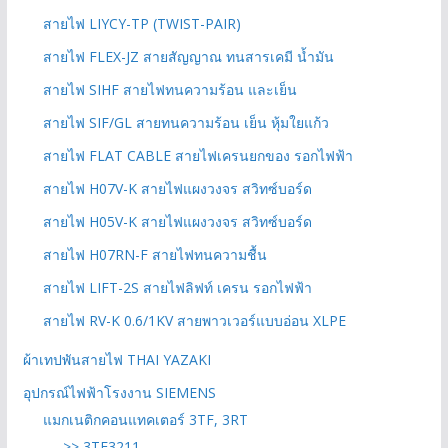
สายไฟ LIYCY-TP (TWIST-PAIR)
สายไฟ FLEX-JZ สายสัญญาณ ทนสารเคมี น้ำมัน
สายไฟ SIHF สายไฟทนความร้อน และเย็น
สายไฟ SIF/GL สายทนความร้อน เย็น หุ้มใยแก้ว
สายไฟ FLAT CABLE สายไฟเครนยกของ รอกไฟฟ้า
สายไฟ H07V-K สายไฟแผงวงจร สวิทซ์บอร์ด
สายไฟ H05V-K สายไฟแผงวงจร สวิทซ์บอร์ด
สายไฟ H07RN-F สายไฟทนความชื้น
สายไฟ LIFT-2S สายไฟลิฟท์ เครน รอกไฟฟ้า
สายไฟ RV-K 0.6/1KV สายพาวเวอร์แบบอ่อน XLPE
ผ้าเทปพันสายไฟ THAI YAZAKI
อุปกรณ์ไฟฟ้าโรงงาน SIEMENS
แมกเนติกคอนแทคเตอร์ 3TF, 3RT
>> 3TF3211