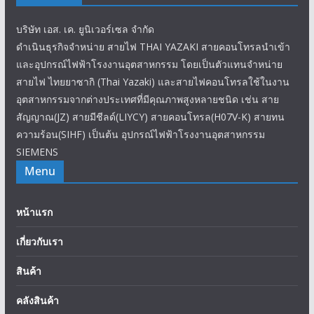
บริษัท เอส. เค. ยูนิเวอร์เซล จำกัด
ดำเนินธุรกิจจำหน่าย สายไฟ THAI YAZAKI สายคอนโทรลนำเข้า
และอุปกรณ์ไฟฟ้าโรงงานอุตสาหกรรม โดยเป็นตัวแทนจำหน่าย
สายไฟ ไทยยาซากิ (Thai Yazaki) และสายไฟคอนโทรลใช้ในงาน
อุตสาหกรรมจากต่างประเทศที่มีคุณภาพสูงหลายชนิด เช่น สาย
สัญญาณ(JZ) สายมีชีลด์(LIYCY) สายคอนโทรล(H07V-K) สายทน
ความร้อน(SIHF) เป็นต้น อุปกรณ์ไฟฟ้าโรงงานอุตสาหกรรม
SIEMENS
Menu
หน้าแรก
เกี่ยวกับเรา
สินค้า
คลังสินค้า