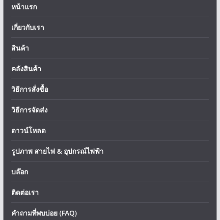
หน้าแรก
เกี่ยวกับเรา
สินค้า
คลังสินค้า
วิธีการสั่งซื้อ
วิธีการจัดส่ง
ดาวน์โหลด
รูปภาพ สายไฟ & อุปกรณ์ไฟฟ้า
บล๊อก
ติดต่อเรา
คำถามที่พบบ่อย (FAQ)