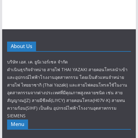
About Us
บริษัท เอส. เค. ยูนิเวอร์เซล จำกัด
ดำเนินธุรกิจจำหน่าย สายไฟ THAI YAZAKI สายคอนโทรลนำเข้า
และอุปกรณ์ไฟฟ้าโรงงานอุตสาหกรรม โดยเป็นตัวแทนจำหน่าย
สายไฟ ไทยยาซากิ (Thai Yazaki) และสายไฟคอนโทรลใช้ในงาน
อุตสาหกรรมจากต่างประเทศที่มีคุณภาพสูงหลายชนิด เช่น สาย
สัญญาณ(JZ) สายมีชีลด์(LIYCY) สายคอนโทรล(H07V-K) สายทน
ความร้อน(SIHF) เป็นต้น อุปกรณ์ไฟฟ้าโรงงานอุตสาหกรรม
SIEMENS
Menu