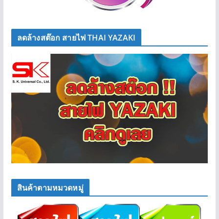
ลดล้างสต๊อก สายไฟ THAI YAZAKI
สินค้าตามหมวดหมู่