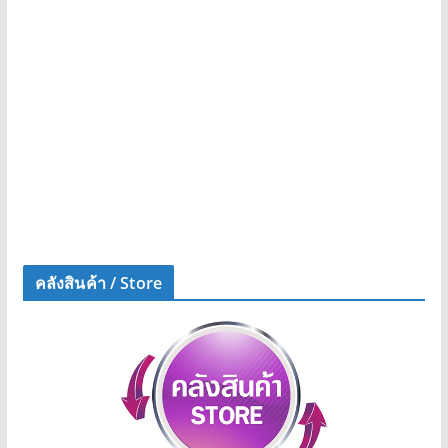
คลังสินค้า / Store