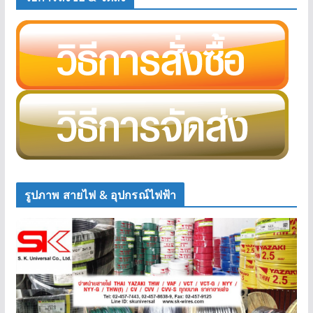
รูปภาพ สายไฟ & อุปกรณ์ไฟฟ้า