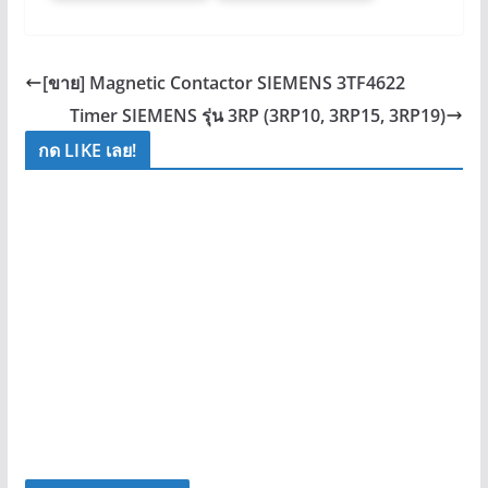
[ขาย] Magnetic Contactor SIEMENS 3TF4622
Timer SIEMENS รุ่น 3RP (3RP10, 3RP15, 3RP19)
กด LIKE เลย!